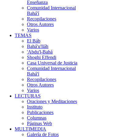
Enseñanza
Comunidad Internacional
Bahá'í
Recopilaciones
Otros Autores
Varios
TEMAS
El Báb
Bahá'u'lláh
'Abdu'l-Bahá
Shoghi Effendi
Casa Universal de Justicia
Comunidad Internacional
Bahá'í
Recopilaciones
Otros Autores
Varios
LECTURAS
Oraciones y Meditaciones
Instituto
Publicaciones
Columnas
Páginas Web
MULTIMEDIA
Galería de Fotos