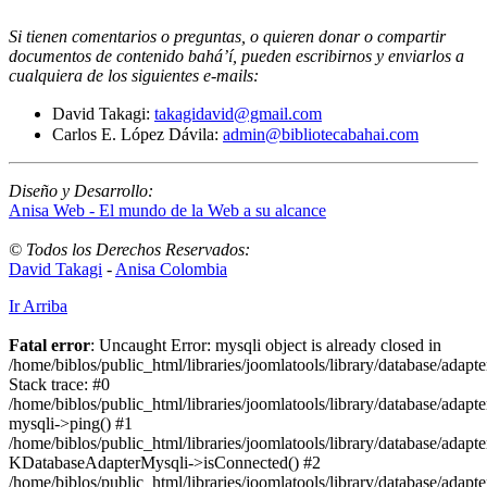
Si tienen comentarios o preguntas, o quieren donar o compartir
documentos de contenido bahá’í, pueden escribirnos y enviarlos a
cualquiera de los siguientes e-mails
:
David Takagi:
takagidavid@gmail.com
Carlos E. López Dávila:
admin@bibliotecabahai.com
Diseño y Desarrollo:
Anisa Web - El mundo de la Web a su alcance
© Todos los Derechos Reservados:
David Takagi
-
Anisa Colombia
Ir Arriba
Fatal error
: Uncaught Error: mysqli object is already closed in
/home/biblos/public_html/libraries/joomlatools/library/database/adapt
Stack trace: #0
/home/biblos/public_html/libraries/joomlatools/library/database/adapt
mysqli->ping() #1
/home/biblos/public_html/libraries/joomlatools/library/database/adapt
KDatabaseAdapterMysqli->isConnected() #2
/home/biblos/public_html/libraries/joomlatools/library/database/adapte