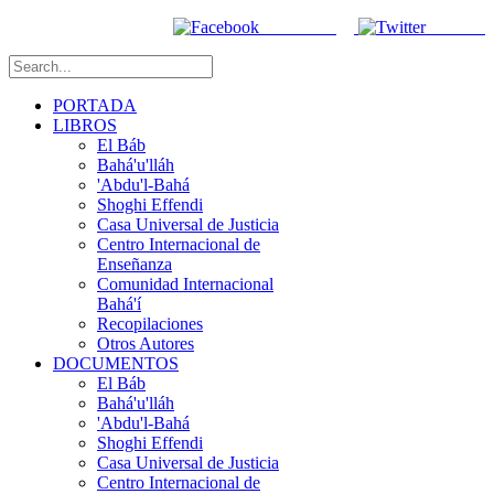
Facebook
Twitter
PORTADA
LIBROS
El Báb
Bahá'u'lláh
'Abdu'l-Bahá
Shoghi Effendi
Casa Universal de Justicia
Centro Internacional de
Enseñanza
Comunidad Internacional
Bahá'í
Recopilaciones
Otros Autores
DOCUMENTOS
El Báb
Bahá'u'lláh
'Abdu'l-Bahá
Shoghi Effendi
Casa Universal de Justicia
Centro Internacional de