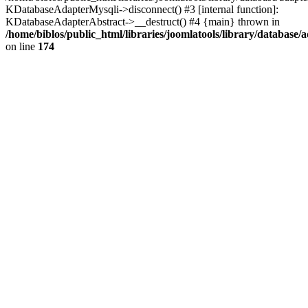
KDatabaseAdapterMysqli->disconnect() #3 [internal function]:
KDatabaseAdapterAbstract->__destruct() #4 {main} thrown in
/home/biblos/public_html/libraries/joomlatools/library/database/
on line
174