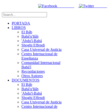
Facebook
Twitter
PORTADA
LIBROS
El Báb
Bahá'u'lláh
'Abdu'l-Bahá
Shoghi Effendi
Casa Universal de Justicia
Centro Internacional de
Enseñanza
Comunidad Internacional
Bahá'í
Recopilaciones
Otros Autores
DOCUMENTOS
El Báb
Bahá'u'lláh
'Abdu'l-Bahá
Shoghi Effendi
Casa Universal de Justicia
Centro Internacional de