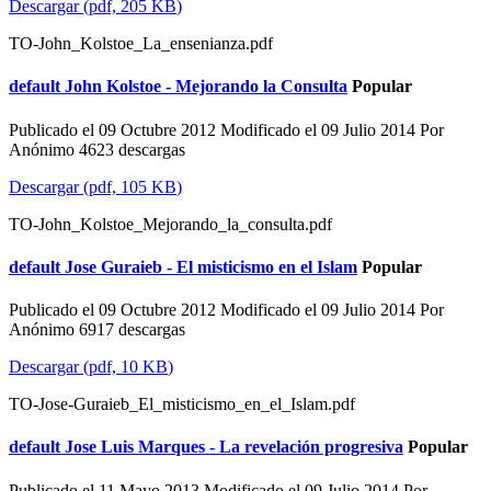
Descargar
(
pdf,
205 KB
)
TO-John_Kolstoe_La_ensenianza.pdf
default
John Kolstoe - Mejorando la Consulta
Popular
Publicado el 09 Octubre 2012
Modificado el 09 Julio 2014
Por
Anónimo
4623 descargas
Descargar
(
pdf,
105 KB
)
TO-John_Kolstoe_Mejorando_la_consulta.pdf
default
Jose Guraieb - El misticismo en el Islam
Popular
Publicado el 09 Octubre 2012
Modificado el 09 Julio 2014
Por
Anónimo
6917 descargas
Descargar
(
pdf,
10 KB
)
TO-Jose-Guraieb_El_misticismo_en_el_Islam.pdf
default
Jose Luis Marques - La revelación progresiva
Popular
Publicado el 11 Mayo 2013
Modificado el 09 Julio 2014
Por