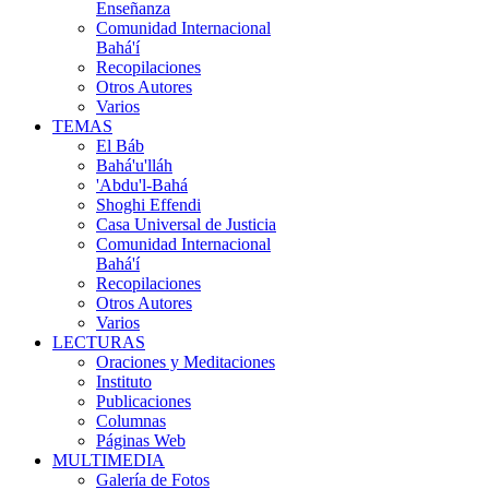
Enseñanza
Comunidad Internacional
Bahá'í
Recopilaciones
Otros Autores
Varios
TEMAS
El Báb
Bahá'u'lláh
'Abdu'l-Bahá
Shoghi Effendi
Casa Universal de Justicia
Comunidad Internacional
Bahá'í
Recopilaciones
Otros Autores
Varios
LECTURAS
Oraciones y Meditaciones
Instituto
Publicaciones
Columnas
Páginas Web
MULTIMEDIA
Galería de Fotos