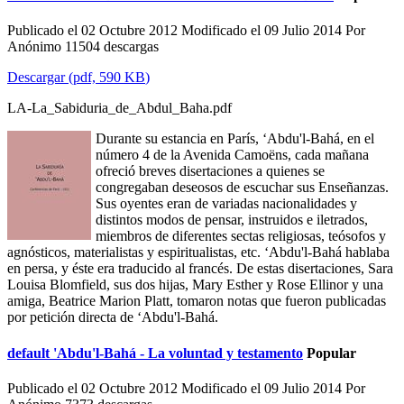
Publicado el 02 Octubre 2012
Modificado el 09 Julio 2014
Por
Anónimo
11504 descargas
Descargar
(
pdf,
590 KB
)
LA-La_Sabiduria_de_Abdul_Baha.pdf
Durante su estancia en París, ‘Abdu'l-Bahá, en el
número 4 de la Avenida Camoëns, cada mañana
ofreció breves disertaciones a quienes se
congregaban deseosos de escuchar sus Enseñanzas.
Sus oyentes eran de variadas nacionalidades y
distintos modos de pensar, instruidos e iletrados,
miembros de diferentes sectas religiosas, teósofos y
agnósticos, materialistas y espiritualistas, etc. ‘Abdu'l-Bahá hablaba
en persa, y éste era traducido al francés. De estas disertaciones, Sara
Louisa Blomfield, sus dos hijas, Mary Esther y Rose Ellinor y una
amiga, Beatrice Marion Platt, tomaron notas que fueron publicadas
por petición directa de ‘Abdu'l-Bahá.
default
'Abdu'l-Bahá - La voluntad y testamento
Popular
Publicado el 02 Octubre 2012
Modificado el 09 Julio 2014
Por