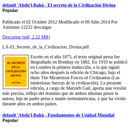
default
'Abdu'l-Bahá - El secreto de la Civilización Divina
Popular
Publicado el 02 Octubre 2012
Modificado el 09 Julio 2014
Por
Anónimo
12232 descargas
Descargar
(
pdf,
2.22 MB
)
LA-El_Secreto_de_la_Civilizacion_Divina.pdf
Escrito en el año 1875, el texto original persa fue
litografiado en Bombay en 1882. En 1910 se publicó
en Londres la primera traducción, a la que siguió
ocho años después la edición de Chicago, bajo el
título The Mysterious Forces of Civilization (Las
misteriosas fuerzas de la civilización). La presente
edición, a cargo de Marzieh Gail, aporta una versión
más precisa, reflejo del dominio que de ambos idiomas posee la
autora, hija de padre persa y madre norteamericana, y que ha vivido
durante años en ambos países.
default
'Abdu'l-Bahá - Fundamentos de Unidad Mundial
Popular