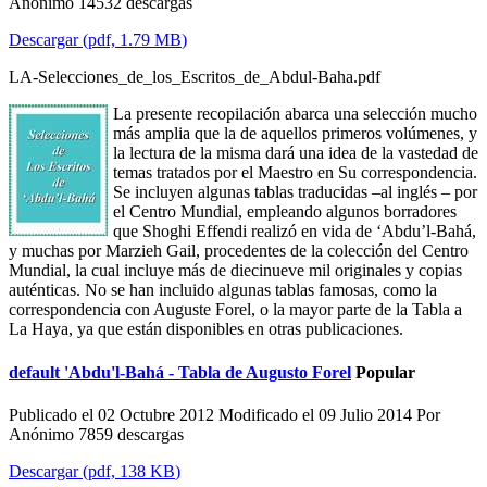
Anónimo
14532 descargas
Descargar
(
pdf,
1.79 MB
)
LA-Selecciones_de_los_Escritos_de_Abdul-Baha.pdf
La presente recopilación abarca una selección mucho
más amplia que la de aquellos primeros volúmenes, y
la lectura de la misma dará una idea de la vastedad de
temas tratados por el Maestro en Su correspondencia.
Se incluyen algunas tablas traducidas –al inglés – por
el Centro Mundial, empleando algunos borradores
que Shoghi Effendi realizó en vida de ‘Abdu’l-Bahá,
y muchas por Marzieh Gail, procedentes de la colección del Centro
Mundial, la cual incluye más de diecinueve mil originales y copias
auténticas. No se han incluido algunas tablas famosas, como la
correspondencia con Auguste Forel, o la mayor parte de la Tabla a
La Haya, ya que están disponibles en otras publicaciones.
default
'Abdu'l-Bahá - Tabla de Augusto Forel
Popular
Publicado el 02 Octubre 2012
Modificado el 09 Julio 2014
Por
Anónimo
7859 descargas
Descargar
(
pdf,
138 KB
)