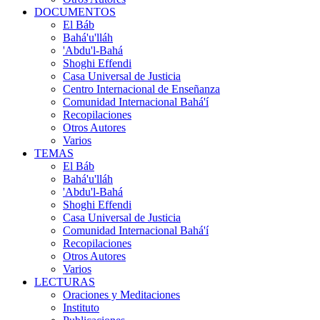
DOCUMENTOS
El Báb
Bahá'u'lláh
'Abdu'l-Bahá
Shoghi Effendi
Casa Universal de Justicia
Centro Internacional de Enseñanza
Comunidad Internacional Bahá'í
Recopilaciones
Otros Autores
Varios
TEMAS
El Báb
Bahá'u'lláh
'Abdu'l-Bahá
Shoghi Effendi
Casa Universal de Justicia
Comunidad Internacional Bahá'í
Recopilaciones
Otros Autores
Varios
LECTURAS
Oraciones y Meditaciones
Instituto