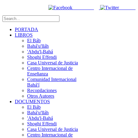
Facebook
Twitter
PORTADA
LIBROS
El Báb
Bahá'u'lláh
'Abdu'l-Bahá
Shoghi Effendi
Casa Universal de Justicia
Centro Internacional de
Enseñanza
Comunidad Internacional
Bahá'í
Recopilaciones
Otros Autores
DOCUMENTOS
El Báb
Bahá'u'lláh
'Abdu'l-Bahá
Shoghi Effendi
Casa Universal de Justicia
Centro Internacional de