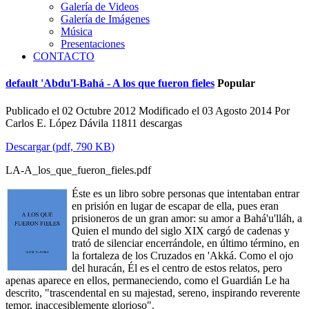
Galería de Videos
Galería de Imágenes
Música
Presentaciones
CONTACTO
default
'Abdu'l-Bahá - A los que fueron fieles
Popular
Publicado el 02 Octubre 2012
Modificado el 03 Agosto 2014
Por
Carlos E. López Dávila
11811 descargas
Descargar
(
pdf,
790 KB
)
LA-A_los_que_fueron_fieles.pdf
Éste es un libro sobre personas que intentaban entrar
en prisión en lugar de escapar de ella, pues eran
prisioneros de un gran amor: su amor a Bahá'u'lláh, a
Quien el mundo del siglo XIX cargó de cadenas y
trató de silenciar encerrándole, en último término, en
la fortaleza de los Cruzados en 'Akká. Como el ojo
del huracán, Él es el centro de estos relatos, pero
apenas aparece en ellos, permaneciendo, como el Guardián Le ha
descrito, "trascendental en su majestad, sereno, inspirando reverente
temor, inaccesiblemente glorioso".