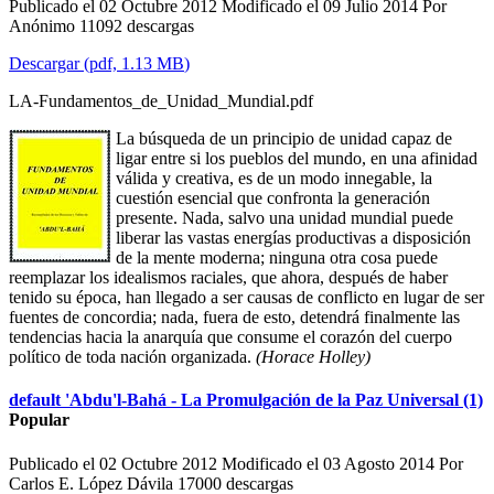
Publicado el 02 Octubre 2012
Modificado el 09 Julio 2014
Por
Anónimo
11092 descargas
Descargar
(
pdf,
1.13 MB
)
LA-Fundamentos_de_Unidad_Mundial.pdf
La búsqueda de un principio de unidad capaz de
ligar entre si los pueblos del mundo, en una afinidad
válida y creativa, es de un modo innegable, la
cuestión esencial que confronta la generación
presente. Nada, salvo una unidad mundial puede
liberar las vastas energías productivas a disposición
de la mente moderna; ninguna otra cosa puede
reemplazar los idealismos raciales, que ahora, después de haber
tenido su época, han llegado a ser causas de conflicto en lugar de ser
fuentes de concordia; nada, fuera de esto, detendrá finalmente las
tendencias hacia la anarquía que consume el corazón del cuerpo
político de toda nación organizada.
(Horace Holley)
default
'Abdu'l-Bahá - La Promulgación de la Paz Universal (1)
Popular
Publicado el 02 Octubre 2012
Modificado el 03 Agosto 2014
Por
Carlos E. López Dávila
17000 descargas