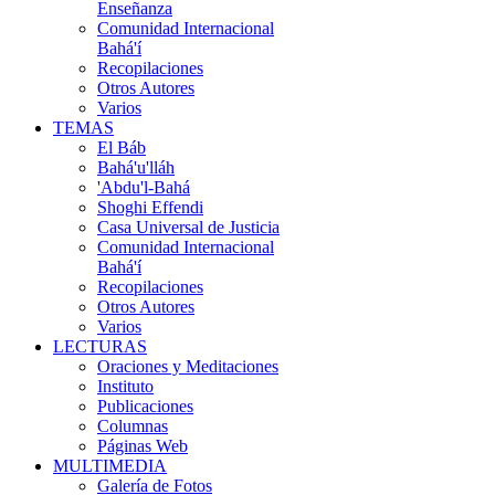
Enseñanza
Comunidad Internacional
Bahá'í
Recopilaciones
Otros Autores
Varios
TEMAS
El Báb
Bahá'u'lláh
'Abdu'l-Bahá
Shoghi Effendi
Casa Universal de Justicia
Comunidad Internacional
Bahá'í
Recopilaciones
Otros Autores
Varios
LECTURAS
Oraciones y Meditaciones
Instituto
Publicaciones
Columnas
Páginas Web
MULTIMEDIA
Galería de Fotos