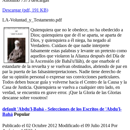
Anónimo
7373 descargas
Descargar
(
pdf,
191 KB
)
LA-Voluntad_y_Testamento.pdf
Quienquiera que no le obedece, no ha obedecido a
Dios; quienquiera que de él se aparta, se aparta de
Dios, y quienquiera a él niega, ha negado al
Verdadero. Cuidaos de que nadie interprete
falsamente estas palabras y levante un pretexto como
aquellos que violaron la Alianza después del Día de
la Ascensión (de Bahá'u'lláh), de que enarbole el
estandarte de la revuelta y se vuelvan obstinados, abriendo de par en
par la puerta de las falsasinterpretaciones. Nadie tiene derecho de
dar su opinión personal o expresar sus convicciones particulares.
Todos deben buscar guía y volverse hacia el Centro de la Causa y la
Casa de Justicia. Quienquiera se vuelva a cualquier otro lado, en
verdad, se encuentra en grave error. ¡Que la Gloria de las Glorias
descanse sobre vosotros!
default
'Abdu'l-Bahá - Selecciones de los Escritos de 'Abdu'l-
Bahá
Popular
Publicado el 02 Octubre 2012
Modificado el 09 Julio 2014
Por