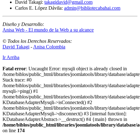
David Takagi:
takagidavid@gmail.com
Carlos E. López Dávila:
admin@bibliotecabahai.com
Diseño y Desarrollo:
Anisa Web - El mundo de la Web a su alcance
© Todos los Derechos Reservados:
David Takagi
-
Anisa Colombia
Ir Arriba
Fatal error
: Uncaught Error: mysqli object is already closed in
/home/biblos/public_html/libraries/joomlatools/library/database/adapt
Stack trace: #0
/home/biblos/public_html/libraries/joomlatools/library/database/adapt
mysqli->ping() #1
/home/biblos/public_html/libraries/joomlatools/library/database/adapt
KDatabaseAdapterMysqli->isConnected() #2
/home/biblos/public_html/libraries/joomlatools/library/database/adapte
KDatabaseAdapterMysqli->disconnect() #3 [internal function]:
KDatabaseAdapterAbstract->__destruct() #4 {main} thrown in
/home/biblos/public_html/libraries/joomlatools/library/database/
on line
174