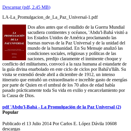
Descargar
(
pdf,
2.45 MB
)
LA-La_Promulgacion_de_La_Paz_Universal-1.pdf
Dos años antes que el estallido de la Guerra Mundial
sacudiera continentes y océanos, 'Abdu'l-Bahá visitó a
los Estados Unidos de América proclamando las
buenas nuevas de la Paz Universal y de la unidad del
mundo de la humanidad. En Su Mensaje analizó las
condiciones sociales, religiosas y políticas de las
naciones, predijo claramente el inminente choque y
conflicto del militarismo, convocó a la raza humana al estandarte de
la guía divina enarbolado en este ciclo de ciclos por Bahá'u'lláh. Su
visita se extendió desde abril a diciembre de 1912, un intenso
itinerario que entrañó un extraordinario e increíble gasto de energías
por parte de Quien en el umbral de los 70 años de edad había
pasado prácticamente toda Su vida en exilio y encarcelamiento por
la Causa de Dios.
pdf
'Abdu'l-Bahá - La Promulgación de la Paz Universal (2)
Popular
Publicado el 13 Julio 2014
Por
Carlos E. López Dávila
10608
descargas