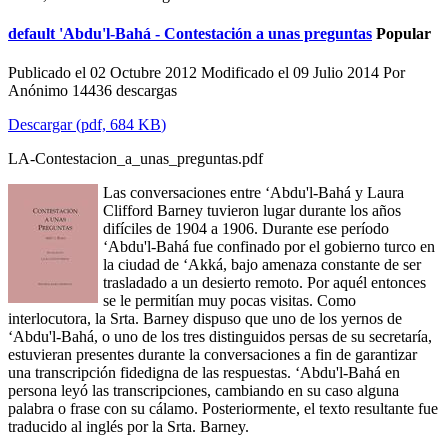
default
'Abdu'l-Bahá - Contestación a unas preguntas
Popular
Publicado el 02 Octubre 2012
Modificado el 09 Julio 2014
Por
Anónimo
14436 descargas
Descargar
(
pdf,
684 KB
)
LA-Contestacion_a_unas_preguntas.pdf
Las conversaciones entre ‘Abdu'l-Bahá y Laura
Clifford Barney tuvieron lugar durante los años
difíciles de 1904 a 1906. Durante ese período
‘Abdu'l-Bahá fue confinado por el gobierno turco en
la ciudad de ‘Akká, bajo amenaza constante de ser
trasladado a un desierto remoto. Por aquél entonces
se le permitían muy pocas visitas. Como
interlocutora, la Srta. Barney dispuso que uno de los yernos de
‘Abdu'l-Bahá, o uno de los tres distinguidos persas de su secretaría,
estuvieran presentes durante la conversaciones a fin de garantizar
una transcripción fidedigna de las respuestas. ‘Abdu'l-Bahá en
persona leyó las transcripciones, cambiando en su caso alguna
palabra o frase con su cálamo. Posteriormente, el texto resultante fue
traducido al inglés por la Srta. Barney.