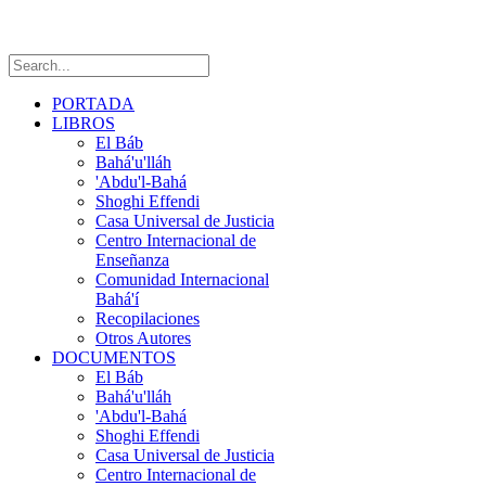
PORTADA
LIBROS
El Báb
Bahá'u'lláh
'Abdu'l-Bahá
Shoghi Effendi
Casa Universal de Justicia
Centro Internacional de
Enseñanza
Comunidad Internacional
Bahá'í
Recopilaciones
Otros Autores
DOCUMENTOS
El Báb
Bahá'u'lláh
'Abdu'l-Bahá
Shoghi Effendi
Casa Universal de Justicia
Centro Internacional de