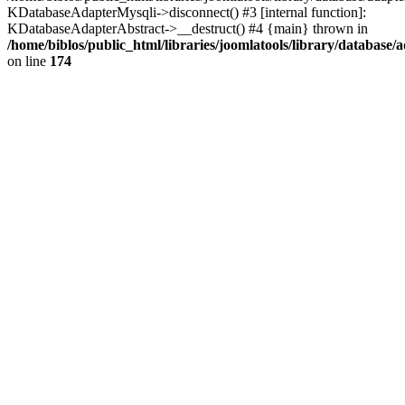
KDatabaseAdapterMysqli->disconnect() #3 [internal function]:
KDatabaseAdapterAbstract->__destruct() #4 {main} thrown in
/home/biblos/public_html/libraries/joomlatools/library/database/
on line
174