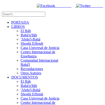
Facebook
Twitter
PORTADA
LIBROS
El Báb
Bahá'u'lláh
'Abdu'l-Bahá
Shoghi Effendi
Casa Universal de Justicia
Centro Internacional de
Enseñanza
Comunidad Internacional
Bahá'í
Recopilaciones
Otros Autores
DOCUMENTOS
El Báb
Bahá'u'lláh
'Abdu'l-Bahá
Shoghi Effendi
Casa Universal de Justicia
Centro Internacional de