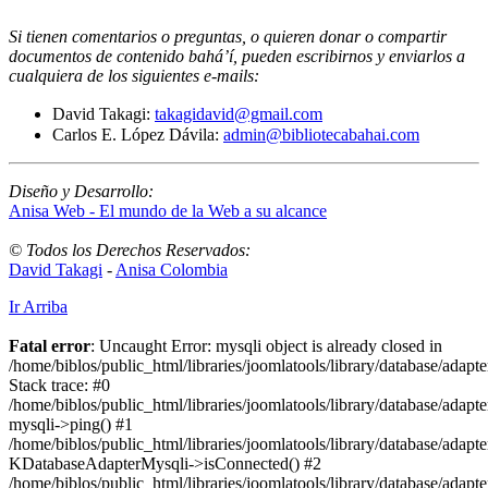
Si tienen comentarios o preguntas, o quieren donar o compartir
documentos de contenido bahá’í, pueden escribirnos y enviarlos a
cualquiera de los siguientes e-mails
:
David Takagi:
takagidavid@gmail.com
Carlos E. López Dávila:
admin@bibliotecabahai.com
Diseño y Desarrollo:
Anisa Web - El mundo de la Web a su alcance
© Todos los Derechos Reservados:
David Takagi
-
Anisa Colombia
Ir Arriba
Fatal error
: Uncaught Error: mysqli object is already closed in
/home/biblos/public_html/libraries/joomlatools/library/database/adapt
Stack trace: #0
/home/biblos/public_html/libraries/joomlatools/library/database/adapt
mysqli->ping() #1
/home/biblos/public_html/libraries/joomlatools/library/database/adapt
KDatabaseAdapterMysqli->isConnected() #2
/home/biblos/public_html/libraries/joomlatools/library/database/adapte