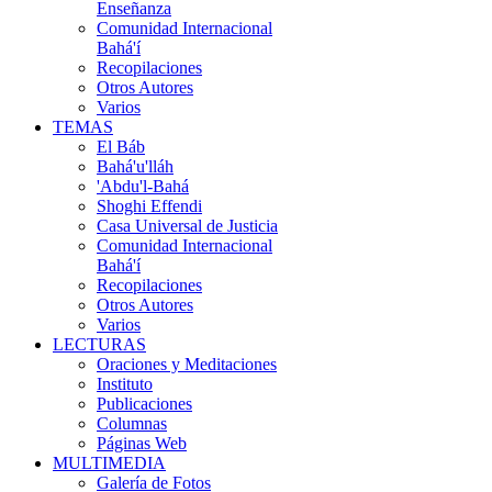
Enseñanza
Comunidad Internacional
Bahá'í
Recopilaciones
Otros Autores
Varios
TEMAS
El Báb
Bahá'u'lláh
'Abdu'l-Bahá
Shoghi Effendi
Casa Universal de Justicia
Comunidad Internacional
Bahá'í
Recopilaciones
Otros Autores
Varios
LECTURAS
Oraciones y Meditaciones
Instituto
Publicaciones
Columnas
Páginas Web
MULTIMEDIA
Galería de Fotos