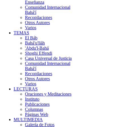
Enseñanza
Comunidad Internacional
Bahá'í
Recopilaciones
Otros Autores
Varios
TEMAS
El Báb
Bahá'u'lláh
'Abdu'l-Bahá
Shoghi Effendi
Casa Universal de Justicia
Comunidad Internacional
Bahá'í
Recopilaciones
Otros Autores
Varios
LECTURAS
Oraciones y Meditaciones
Instituto
Publicaciones
Columnas
Páginas Web
MULTIMEDIA
Galería de Fotos