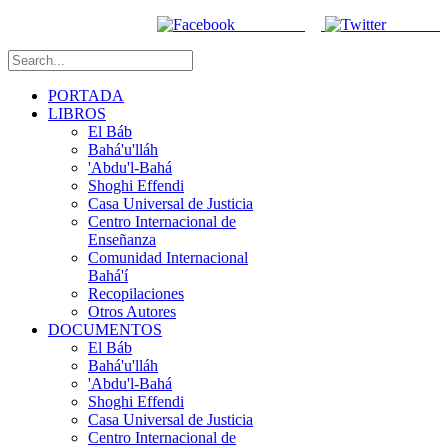
Facebook
Twitter
PORTADA
LIBROS
El Báb
Bahá'u'lláh
'Abdu'l-Bahá
Shoghi Effendi
Casa Universal de Justicia
Centro Internacional de
Enseñanza
Comunidad Internacional
Bahá'í
Recopilaciones
Otros Autores
DOCUMENTOS
El Báb
Bahá'u'lláh
'Abdu'l-Bahá
Shoghi Effendi
Casa Universal de Justicia
Centro Internacional de