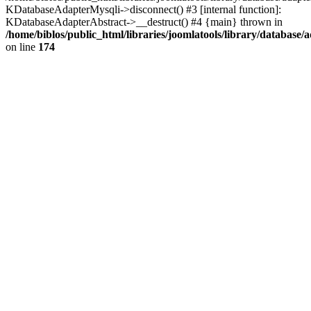
KDatabaseAdapterMysqli->disconnect() #3 [internal function]:
KDatabaseAdapterAbstract->__destruct() #4 {main} thrown in
/home/biblos/public_html/libraries/joomlatools/library/database/
on line
174