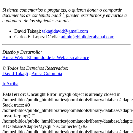
Si tienen comentarios o preguntas, o quieren donar o compartir
documentos de contenido bahá’í, pueden escribirnos y enviarlos a
cualquiera de los siguientes e-mails
:
David Takagi:
takagidavid@gmail.com
Carlos E. López Dávila:
admin@bibliotecabahai.com
Diseño y Desarrollo:
Anisa Web - El mundo de la Web a su alcance
© Todos los Derechos Reservados:
David Takagi
-
Anisa Colombia
Ir Arriba
Fatal error
: Uncaught Error: mysqli object is already closed in
/home/biblos/public_html/libraries/joomlatools/library/database/adapt
Stack trace: #0
/home/biblos/public_html/libraries/joomlatools/library/database/adapt
mysqli->ping() #1
/home/biblos/public_html/libraries/joomlatools/library/database/adapt
KDatabaseAdapterMysqli->isConnected() #2
/home/biblos/public_html/libraries/joomlatools/library/database/adapte