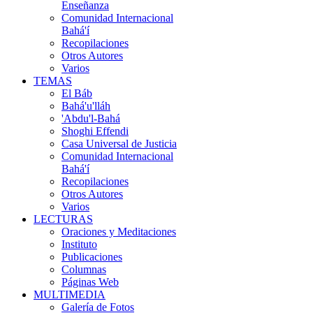
Enseñanza
Comunidad Internacional
Bahá'í
Recopilaciones
Otros Autores
Varios
TEMAS
El Báb
Bahá'u'lláh
'Abdu'l-Bahá
Shoghi Effendi
Casa Universal de Justicia
Comunidad Internacional
Bahá'í
Recopilaciones
Otros Autores
Varios
LECTURAS
Oraciones y Meditaciones
Instituto
Publicaciones
Columnas
Páginas Web
MULTIMEDIA
Galería de Fotos