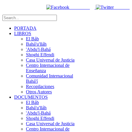
Facebook
Twitter
PORTADA
LIBROS
El Báb
Bahá'u'lláh
'Abdu'l-Bahá
Shoghi Effendi
Casa Universal de Justicia
Centro Internacional de
Enseñanza
Comunidad Internacional
Bahá'í
Recopilaciones
Otros Autores
DOCUMENTOS
El Báb
Bahá'u'lláh
'Abdu'l-Bahá
Shoghi Effendi
Casa Universal de Justicia
Centro Internacional de