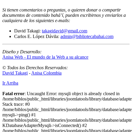
Si tienen comentarios o preguntas, o quieren donar o compartir
documentos de contenido bahá’í, pueden escribirnos y enviarlos a
cualquiera de los siguientes e-mails
:
David Takagi:
takagidavid@gmail.com
Carlos E. López Dávila:
admin@bibliotecabahai.com
Diseño y Desarrollo:
Anisa Web - El mundo de la Web a su alcance
© Todos los Derechos Reservados:
David Takagi
-
Anisa Colombia
Ir Arriba
Fatal error
: Uncaught Error: mysqli object is already closed in
/home/biblos/public_html/libraries/joomlatools/library/database/adapt
Stack trace: #0
/home/biblos/public_html/libraries/joomlatools/library/database/adapt
mysqli->ping() #1
/home/biblos/public_html/libraries/joomlatools/library/database/adapt
KDatabaseAdapterMysqli->isConnected() #2
/home/biblos/public_html/libraries/joomlatools/library/database/adapte