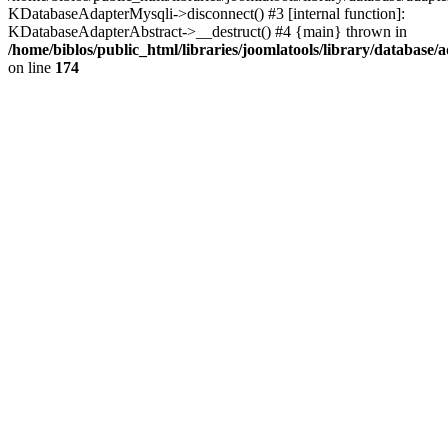
KDatabaseAdapterMysqli->disconnect() #3 [internal function]:
KDatabaseAdapterAbstract->__destruct() #4 {main} thrown in
/home/biblos/public_html/libraries/joomlatools/library/database/
on line
174