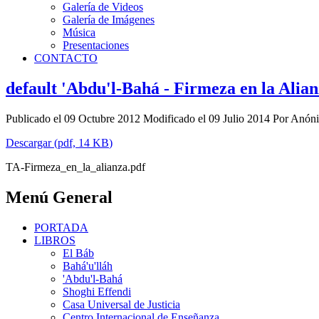
Galería de Videos
Galería de Imágenes
Música
Presentaciones
CONTACTO
default
'Abdu'l-Bahá - Firmeza en la Alia
Publicado el 09 Octubre 2012
Modificado el 09 Julio 2014
Por
Anón
Descargar
(
pdf,
14 KB
)
TA-Firmeza_en_la_alianza.pdf
Menú General
PORTADA
LIBROS
El Báb
Bahá'u'lláh
'Abdu'l-Bahá
Shoghi Effendi
Casa Universal de Justicia
Centro Internacional de Enseñanza