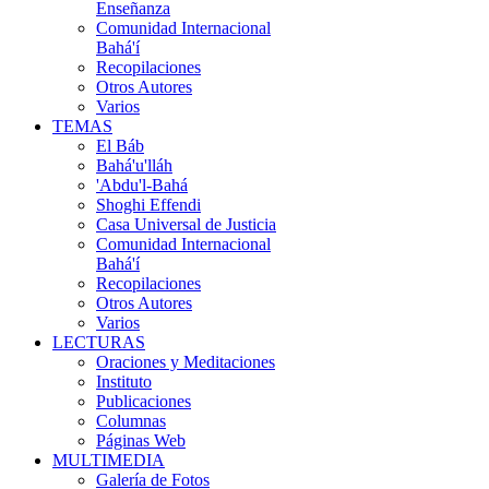
Enseñanza
Comunidad Internacional
Bahá'í
Recopilaciones
Otros Autores
Varios
TEMAS
El Báb
Bahá'u'lláh
'Abdu'l-Bahá
Shoghi Effendi
Casa Universal de Justicia
Comunidad Internacional
Bahá'í
Recopilaciones
Otros Autores
Varios
LECTURAS
Oraciones y Meditaciones
Instituto
Publicaciones
Columnas
Páginas Web
MULTIMEDIA
Galería de Fotos