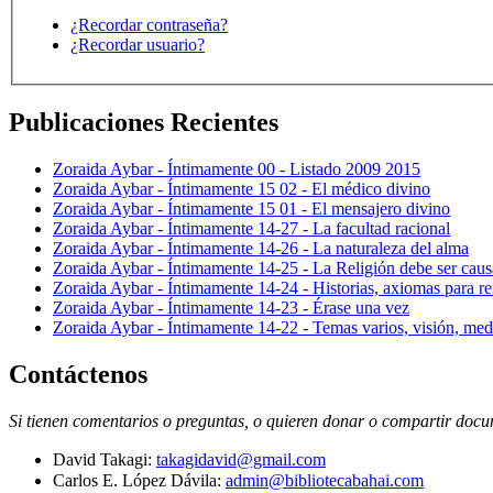
¿Recordar contraseña?
¿Recordar usuario?
Publicaciones Recientes
Zoraida Aybar - Íntimamente 00 - Listado 2009 2015
Zoraida Aybar - Íntimamente 15 02 - El médico divino
Zoraida Aybar - Íntimamente 15 01 - El mensajero divino
Zoraida Aybar - Íntimamente 14-27 - La facultad racional
Zoraida Aybar - Íntimamente 14-26 - La naturaleza del alma
Zoraida Aybar - Íntimamente 14-25 - La Religión debe ser caus
Zoraida Aybar - Íntimamente 14-24 - Historias, axiomas para ref
Zoraida Aybar - Íntimamente 14-23 - Érase una vez
Zoraida Aybar - Íntimamente 14-22 - Temas varios, visión, med
Contáctenos
Si tienen comentarios o preguntas, o quieren donar o compartir docum
David Takagi:
takagidavid@gmail.com
Carlos E. López Dávila:
admin@bibliotecabahai.com