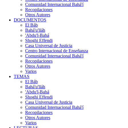
Comunidad Internacional Bahá'í
Recopilaciones
Otros Autores
DOCUMENTOS
El Báb
Bahá'u'lláh
'Abdu'l-Bahá
Shoghi Effendi
Casa Universal de Justicia
Centro Internacional de Enseñanza
Comunidad Internacional Bahá'í
Recopilaciones
Otros Autores
Varios
TEMAS
El Báb
Bahá'u'lláh
'Abdu'l-Bahá
Shoghi Effendi
Casa Universal de Justicia
Comunidad Internacional Bahá'í
Recopilaciones
Otros Autores
Varios
LECTURAS