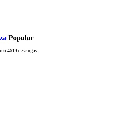
nza
Popular
imo
4619 descargas