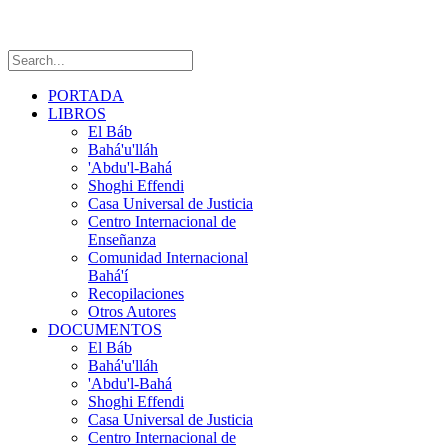
PORTADA
LIBROS
El Báb
Bahá'u'lláh
'Abdu'l-Bahá
Shoghi Effendi
Casa Universal de Justicia
Centro Internacional de
Enseñanza
Comunidad Internacional
Bahá'í
Recopilaciones
Otros Autores
DOCUMENTOS
El Báb
Bahá'u'lláh
'Abdu'l-Bahá
Shoghi Effendi
Casa Universal de Justicia
Centro Internacional de