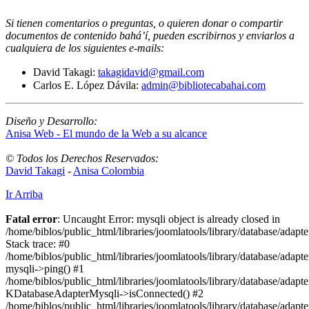
Si tienen comentarios o preguntas, o quieren donar o compartir
documentos de contenido bahá’í, pueden escribirnos y enviarlos a
cualquiera de los siguientes e-mails
:
David Takagi:
takagidavid@gmail.com
Carlos E. López Dávila:
admin@bibliotecabahai.com
Diseño y Desarrollo:
Anisa Web - El mundo de la Web a su alcance
© Todos los Derechos Reservados:
David Takagi
-
Anisa Colombia
Ir Arriba
Fatal error
: Uncaught Error: mysqli object is already closed in
/home/biblos/public_html/libraries/joomlatools/library/database/adapt
Stack trace: #0
/home/biblos/public_html/libraries/joomlatools/library/database/adapt
mysqli->ping() #1
/home/biblos/public_html/libraries/joomlatools/library/database/adapt
KDatabaseAdapterMysqli->isConnected() #2
/home/biblos/public_html/libraries/joomlatools/library/database/adapte