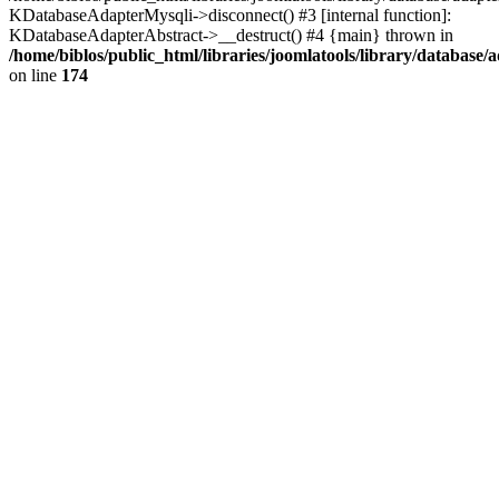
KDatabaseAdapterMysqli->disconnect() #3 [internal function]:
KDatabaseAdapterAbstract->__destruct() #4 {main} thrown in
/home/biblos/public_html/libraries/joomlatools/library/database/
on line
174