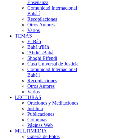
Enseñanza
Comunidad Internacional
Bahá'í
Recopilaciones
Otros Autores
Varios
TEMAS
El Báb
Bahá'u'lláh
'Abdu'l-Bahá
Shoghi Effendi
Casa Universal de Justicia
Comunidad Internacional
Bahá'í
Recopilaciones
Otros Autores
Varios
LECTURAS
Oraciones y Meditaciones
Instituto
Publicaciones
Columnas
Páginas Web
MULTIMEDIA
Galería de Fotos