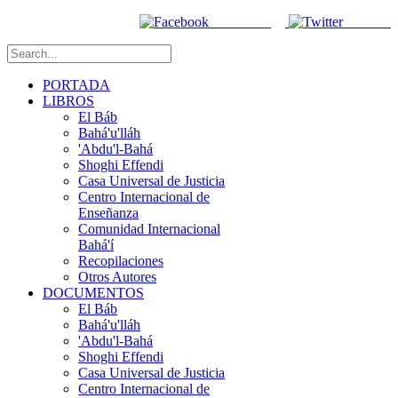
Facebook
Twitter
PORTADA
LIBROS
El Báb
Bahá'u'lláh
'Abdu'l-Bahá
Shoghi Effendi
Casa Universal de Justicia
Centro Internacional de
Enseñanza
Comunidad Internacional
Bahá'í
Recopilaciones
Otros Autores
DOCUMENTOS
El Báb
Bahá'u'lláh
'Abdu'l-Bahá
Shoghi Effendi
Casa Universal de Justicia
Centro Internacional de