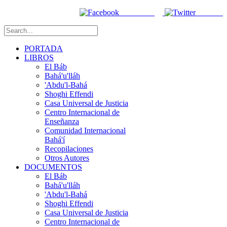
Facebook
Twitter
PORTADA
LIBROS
El Báb
Bahá'u'lláh
'Abdu'l-Bahá
Shoghi Effendi
Casa Universal de Justicia
Centro Internacional de
Enseñanza
Comunidad Internacional
Bahá'í
Recopilaciones
Otros Autores
DOCUMENTOS
El Báb
Bahá'u'lláh
'Abdu'l-Bahá
Shoghi Effendi
Casa Universal de Justicia
Centro Internacional de