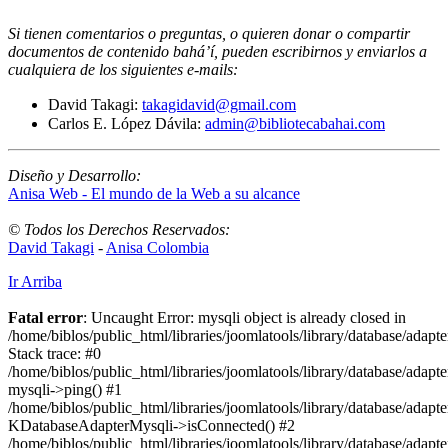
Si tienen comentarios o preguntas, o quieren donar o compartir
documentos de contenido bahá’í, pueden escribirnos y enviarlos a
cualquiera de los siguientes e-mails
:
David Takagi:
takagidavid@gmail.com
Carlos E. López Dávila:
admin@bibliotecabahai.com
Diseño y Desarrollo:
Anisa Web - El mundo de la Web a su alcance
© Todos los Derechos Reservados:
David Takagi
-
Anisa Colombia
Ir Arriba
Fatal error
: Uncaught Error: mysqli object is already closed in
/home/biblos/public_html/libraries/joomlatools/library/database/adapt
Stack trace: #0
/home/biblos/public_html/libraries/joomlatools/library/database/adapt
mysqli->ping() #1
/home/biblos/public_html/libraries/joomlatools/library/database/adapt
KDatabaseAdapterMysqli->isConnected() #2
/home/biblos/public_html/libraries/joomlatools/library/database/adapte