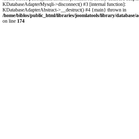
KDatabaseAdapterMysqli->disconnect() #3 [internal function]:
KDatabaseAdapterAbstract->__destruct() #4 {main} thrown in
/home/biblos/public_html/libraries/joomlatools/library/database/
on line
174