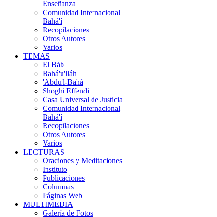
Enseñanza
Comunidad Internacional
Bahá'í
Recopilaciones
Otros Autores
Varios
TEMAS
El Báb
Bahá'u'lláh
'Abdu'l-Bahá
Shoghi Effendi
Casa Universal de Justicia
Comunidad Internacional
Bahá'í
Recopilaciones
Otros Autores
Varios
LECTURAS
Oraciones y Meditaciones
Instituto
Publicaciones
Columnas
Páginas Web
MULTIMEDIA
Galería de Fotos