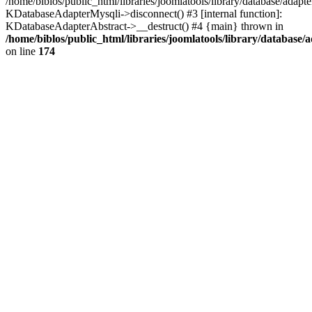
/home/biblos/public_html/libraries/joomlatools/library/database/adapte
KDatabaseAdapterMysqli->disconnect() #3 [internal function]:
KDatabaseAdapterAbstract->__destruct() #4 {main} thrown in
/home/biblos/public_html/libraries/joomlatools/library/database/
on line
174