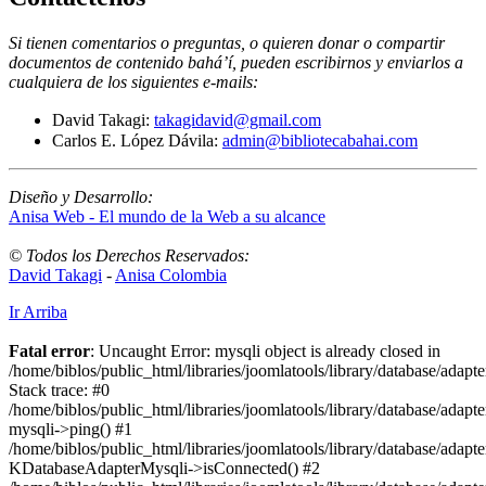
Si tienen comentarios o preguntas, o quieren donar o compartir
documentos de contenido bahá’í, pueden escribirnos y enviarlos a
cualquiera de los siguientes e-mails
:
David Takagi:
takagidavid@gmail.com
Carlos E. López Dávila:
admin@bibliotecabahai.com
Diseño y Desarrollo:
Anisa Web - El mundo de la Web a su alcance
© Todos los Derechos Reservados:
David Takagi
-
Anisa Colombia
Ir Arriba
Fatal error
: Uncaught Error: mysqli object is already closed in
/home/biblos/public_html/libraries/joomlatools/library/database/adapt
Stack trace: #0
/home/biblos/public_html/libraries/joomlatools/library/database/adapt
mysqli->ping() #1
/home/biblos/public_html/libraries/joomlatools/library/database/adapt
KDatabaseAdapterMysqli->isConnected() #2