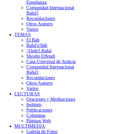
Enseñanza
Comunidad Internacional
Bahá'í
Recopilaciones
Otros Autores
Varios
TEMAS
El Báb
Bahá'u'lláh
'Abdu'l-Bahá
Shoghi Effendi
Casa Universal de Justicia
Comunidad Internacional
Bahá'í
Recopilaciones
Otros Autores
Varios
LECTURAS
Oraciones y Meditaciones
Instituto
Publicaciones
Columnas
Páginas Web
MULTIMEDIA
Galería de Fotos