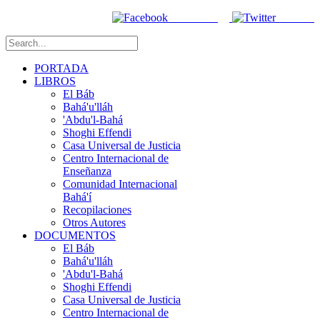
Facebook
Twitter
PORTADA
LIBROS
El Báb
Bahá'u'lláh
'Abdu'l-Bahá
Shoghi Effendi
Casa Universal de Justicia
Centro Internacional de
Enseñanza
Comunidad Internacional
Bahá'í
Recopilaciones
Otros Autores
DOCUMENTOS
El Báb
Bahá'u'lláh
'Abdu'l-Bahá
Shoghi Effendi
Casa Universal de Justicia
Centro Internacional de