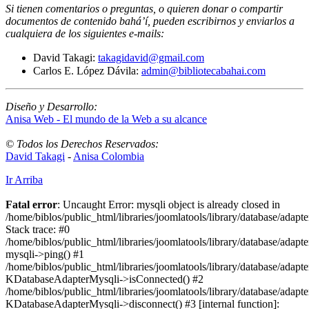
Si tienen comentarios o preguntas, o quieren donar o compartir
documentos de contenido bahá’í, pueden escribirnos y enviarlos a
cualquiera de los siguientes e-mails
:
David Takagi:
takagidavid@gmail.com
Carlos E. López Dávila:
admin@bibliotecabahai.com
Diseño y Desarrollo:
Anisa Web - El mundo de la Web a su alcance
© Todos los Derechos Reservados:
David Takagi
-
Anisa Colombia
Ir Arriba
Fatal error
: Uncaught Error: mysqli object is already closed in
/home/biblos/public_html/libraries/joomlatools/library/database/adapt
Stack trace: #0
/home/biblos/public_html/libraries/joomlatools/library/database/adapt
mysqli->ping() #1
/home/biblos/public_html/libraries/joomlatools/library/database/adapt
KDatabaseAdapterMysqli->isConnected() #2
/home/biblos/public_html/libraries/joomlatools/library/database/adapte
KDatabaseAdapterMysqli->disconnect() #3 [internal function]: