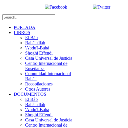
Facebook
Twitter
PORTADA
LIBROS
El Báb
Bahá'u'lláh
'Abdu'l-Bahá
Shoghi Effendi
Casa Universal de Justicia
Centro Internacional de
Enseñanza
Comunidad Internacional
Bahá'í
Recopilaciones
Otros Autores
DOCUMENTOS
El Báb
Bahá'u'lláh
'Abdu'l-Bahá
Shoghi Effendi
Casa Universal de Justicia
Centro Internacional de