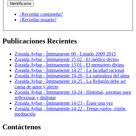
¿Recordar contraseña?
¿Recordar usuario?
Publicaciones Recientes
Zoraida Aybar - Íntimamente 00 - Listado 2009 2015
Zoraida Aybar - Íntimamente 15 02 - El médico divino
Zoraida Aybar - Íntimamente 15 01 - El mensajero divino
Zoraida Aybar - Íntimamente 14-27 - La facultad racional
Zoraida Aybar - Íntimamente 14-26 - La naturaleza del alma
Zoraida Aybar - Íntimamente 14-25 - La Religión debe ser
causa de amor y afecto
Zoraida Aybar - Íntimamente 14-24 - Historias, axiomas para
reflexionar y disfrutar
Zoraida Aybar - Íntimamente 14-23 - Érase una vez
Zoraida Aybar - Íntimamente 14-22 - Temas varios, visión,
meditación
Contáctenos