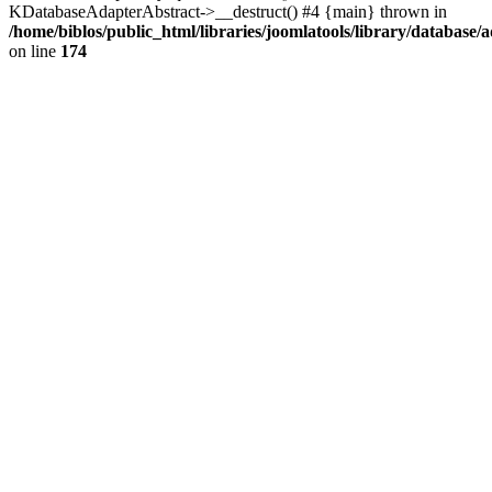
KDatabaseAdapterAbstract->__destruct() #4 {main} thrown in
/home/biblos/public_html/libraries/joomlatools/library/database/
on line
174