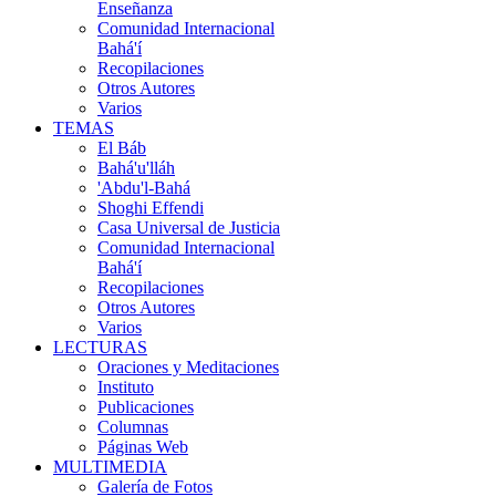
Enseñanza
Comunidad Internacional
Bahá'í
Recopilaciones
Otros Autores
Varios
TEMAS
El Báb
Bahá'u'lláh
'Abdu'l-Bahá
Shoghi Effendi
Casa Universal de Justicia
Comunidad Internacional
Bahá'í
Recopilaciones
Otros Autores
Varios
LECTURAS
Oraciones y Meditaciones
Instituto
Publicaciones
Columnas
Páginas Web
MULTIMEDIA
Galería de Fotos