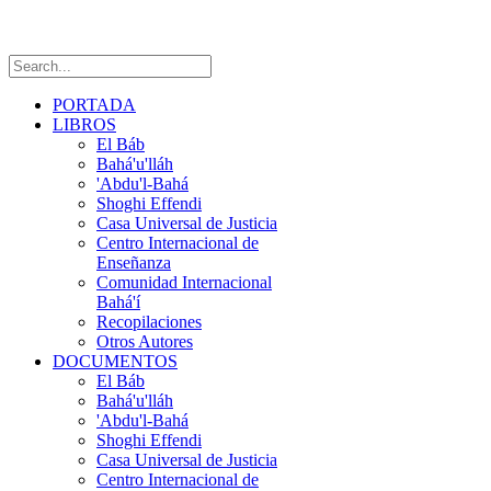
PORTADA
LIBROS
El Báb
Bahá'u'lláh
'Abdu'l-Bahá
Shoghi Effendi
Casa Universal de Justicia
Centro Internacional de
Enseñanza
Comunidad Internacional
Bahá'í
Recopilaciones
Otros Autores
DOCUMENTOS
El Báb
Bahá'u'lláh
'Abdu'l-Bahá
Shoghi Effendi
Casa Universal de Justicia
Centro Internacional de