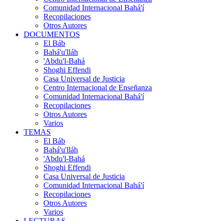
Comunidad Internacional Bahá'í
Recopilaciones
Otros Autores
DOCUMENTOS
El Báb
Bahá'u'lláh
'Abdu'l-Bahá
Shoghi Effendi
Casa Universal de Justicia
Centro Internacional de Enseñanza
Comunidad Internacional Bahá'í
Recopilaciones
Otros Autores
Varios
TEMAS
El Báb
Bahá'u'lláh
'Abdu'l-Bahá
Shoghi Effendi
Casa Universal de Justicia
Comunidad Internacional Bahá'í
Recopilaciones
Otros Autores
Varios
LECTURAS