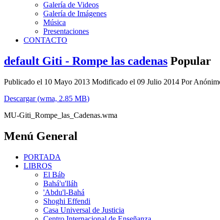
Galería de Videos
Galería de Imágenes
Música
Presentaciones
CONTACTO
default
Giti - Rompe las cadenas
Popular
Publicado el 10 Mayo 2013
Modificado el 09 Julio 2014
Por
Anónim
Descargar
(
wma,
2.85 MB
)
MU-Giti_Rompe_las_Cadenas.wma
Menú General
PORTADA
LIBROS
El Báb
Bahá'u'lláh
'Abdu'l-Bahá
Shoghi Effendi
Casa Universal de Justicia
Centro Internacional de Enseñanza