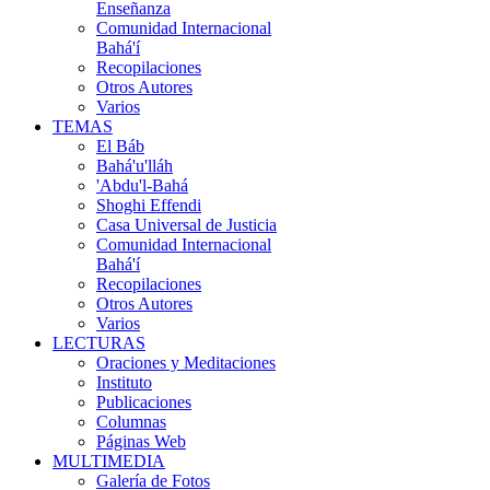
Enseñanza
Comunidad Internacional
Bahá'í
Recopilaciones
Otros Autores
Varios
TEMAS
El Báb
Bahá'u'lláh
'Abdu'l-Bahá
Shoghi Effendi
Casa Universal de Justicia
Comunidad Internacional
Bahá'í
Recopilaciones
Otros Autores
Varios
LECTURAS
Oraciones y Meditaciones
Instituto
Publicaciones
Columnas
Páginas Web
MULTIMEDIA
Galería de Fotos