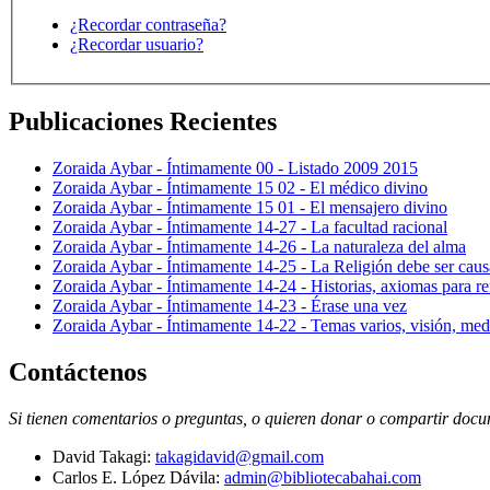
¿Recordar contraseña?
¿Recordar usuario?
Publicaciones Recientes
Zoraida Aybar - Íntimamente 00 - Listado 2009 2015
Zoraida Aybar - Íntimamente 15 02 - El médico divino
Zoraida Aybar - Íntimamente 15 01 - El mensajero divino
Zoraida Aybar - Íntimamente 14-27 - La facultad racional
Zoraida Aybar - Íntimamente 14-26 - La naturaleza del alma
Zoraida Aybar - Íntimamente 14-25 - La Religión debe ser caus
Zoraida Aybar - Íntimamente 14-24 - Historias, axiomas para ref
Zoraida Aybar - Íntimamente 14-23 - Érase una vez
Zoraida Aybar - Íntimamente 14-22 - Temas varios, visión, med
Contáctenos
Si tienen comentarios o preguntas, o quieren donar o compartir docum
David Takagi:
takagidavid@gmail.com
Carlos E. López Dávila:
admin@bibliotecabahai.com