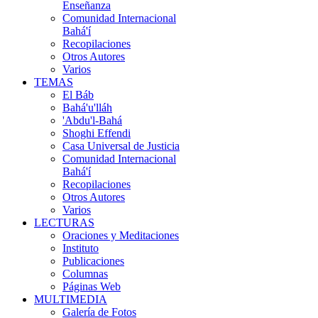
Enseñanza
Comunidad Internacional
Bahá'í
Recopilaciones
Otros Autores
Varios
TEMAS
El Báb
Bahá'u'lláh
'Abdu'l-Bahá
Shoghi Effendi
Casa Universal de Justicia
Comunidad Internacional
Bahá'í
Recopilaciones
Otros Autores
Varios
LECTURAS
Oraciones y Meditaciones
Instituto
Publicaciones
Columnas
Páginas Web
MULTIMEDIA
Galería de Fotos