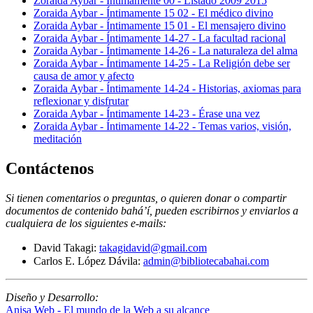
Zoraida Aybar - Íntimamente 00 - Listado 2009 2015
Zoraida Aybar - Íntimamente 15 02 - El médico divino
Zoraida Aybar - Íntimamente 15 01 - El mensajero divino
Zoraida Aybar - Íntimamente 14-27 - La facultad racional
Zoraida Aybar - Íntimamente 14-26 - La naturaleza del alma
Zoraida Aybar - Íntimamente 14-25 - La Religión debe ser
causa de amor y afecto
Zoraida Aybar - Íntimamente 14-24 - Historias, axiomas para
reflexionar y disfrutar
Zoraida Aybar - Íntimamente 14-23 - Érase una vez
Zoraida Aybar - Íntimamente 14-22 - Temas varios, visión,
meditación
Contáctenos
Si tienen comentarios o preguntas, o quieren donar o compartir
documentos de contenido bahá’í, pueden escribirnos y enviarlos a
cualquiera de los siguientes e-mails
:
David Takagi:
takagidavid@gmail.com
Carlos E. López Dávila:
admin@bibliotecabahai.com
Diseño y Desarrollo:
Anisa Web - El mundo de la Web a su alcance