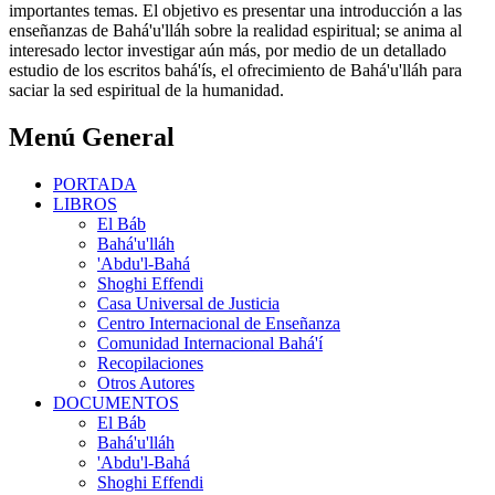
importantes temas. El objetivo es presentar una introducción a las
enseñanzas de Bahá'u'lláh sobre la realidad espiritual; se anima al
interesado lector investigar aún más, por medio de un detallado
estudio de los escritos bahá'ís, el ofrecimiento de Bahá'u'lláh para
saciar la sed espiritual de la humanidad.
Menú General
PORTADA
LIBROS
El Báb
Bahá'u'lláh
'Abdu'l-Bahá
Shoghi Effendi
Casa Universal de Justicia
Centro Internacional de Enseñanza
Comunidad Internacional Bahá'í
Recopilaciones
Otros Autores
DOCUMENTOS
El Báb
Bahá'u'lláh
'Abdu'l-Bahá
Shoghi Effendi