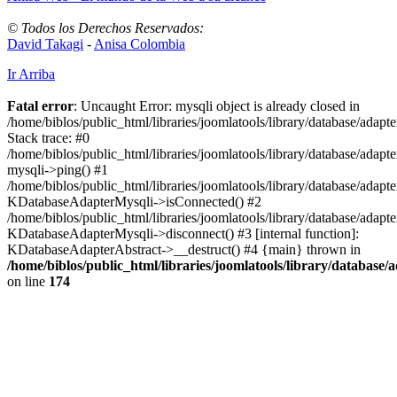
© Todos los Derechos Reservados:
David Takagi
-
Anisa Colombia
Ir Arriba
Fatal error
: Uncaught Error: mysqli object is already closed in
/home/biblos/public_html/libraries/joomlatools/library/database/adapt
Stack trace: #0
/home/biblos/public_html/libraries/joomlatools/library/database/adapt
mysqli->ping() #1
/home/biblos/public_html/libraries/joomlatools/library/database/adapt
KDatabaseAdapterMysqli->isConnected() #2
/home/biblos/public_html/libraries/joomlatools/library/database/adapte
KDatabaseAdapterMysqli->disconnect() #3 [internal function]:
KDatabaseAdapterAbstract->__destruct() #4 {main} thrown in
/home/biblos/public_html/libraries/joomlatools/library/database/
on line
174