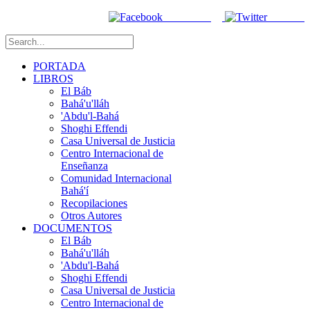
Facebook
Twitter
PORTADA
LIBROS
El Báb
Bahá'u'lláh
'Abdu'l-Bahá
Shoghi Effendi
Casa Universal de Justicia
Centro Internacional de
Enseñanza
Comunidad Internacional
Bahá'í
Recopilaciones
Otros Autores
DOCUMENTOS
El Báb
Bahá'u'lláh
'Abdu'l-Bahá
Shoghi Effendi
Casa Universal de Justicia
Centro Internacional de