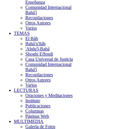
Enseñanza
Comunidad Internacional
Bahá'í
Recopilaciones
Otros Autores
Varios
TEMAS
El Báb
Bahá'u'lláh
'Abdu'l-Bahá
Shoghi Effendi
Casa Universal de Justicia
Comunidad Internacional
Bahá'í
Recopilaciones
Otros Autores
Varios
LECTURAS
Oraciones y Meditaciones
Instituto
Publicaciones
Columnas
Páginas Web
MULTIMEDIA
Galería de Fotos