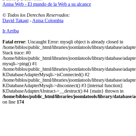
Anisa Web - El mundo de la Web a su alcance
© Todos los Derechos Reservados:
David Takagi
-
Anisa Colombia
Ir Arriba
Fatal error
: Uncaught Error: mysqli object is already closed in
/home/biblos/public_html/libraries/joomlatools/library/database/adapt
Stack trace: #0
/home/biblos/public_html/libraries/joomlatools/library/database/adapt
mysqli->ping() #1
/home/biblos/public_html/libraries/joomlatools/library/database/adapt
KDatabaseAdapterMysqli->isConnected() #2
/home/biblos/public_html/libraries/joomlatools/library/database/adapte
KDatabaseAdapterMysqli->disconnect() #3 [internal function]:
KDatabaseAdapterAbstract->__destruct() #4 {main} thrown in
/home/biblos/public_html/libraries/joomlatools/library/database/
on line
174