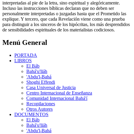
interpretadas al pie de la letra, sino espiritual y alegóricamente.
Incluso las instrucciones bíblicas declaran que no deben ser
personalmente interpretadas o juzgadas hasta que el Prometido las
explique. Y tercero, que cada Revelación viene como una prueba
para distinguir a los sinceros de los hipócritas, los más desprendidos
de sensibilidades espirituales de los materialistas codiciosos.
Menú General
PORTADA
LIBROS
El Báb
Bahá'u'lláh
'Abdu'l-Bahá
Shoghi Effendi
Casa Universal de Justicia
Centro Internacional de Enseñanza
Comunidad Internacional Bahá'í
Recopilaciones
Otros Autores
DOCUMENTOS
El Báb
Bahá'u'lláh
'Abdu'l-Bahá