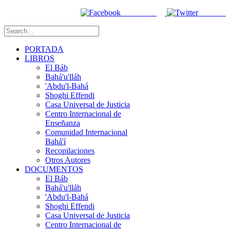
Facebook
Twitter
PORTADA
LIBROS
El Báb
Bahá'u'lláh
'Abdu'l-Bahá
Shoghi Effendi
Casa Universal de Justicia
Centro Internacional de
Enseñanza
Comunidad Internacional
Bahá'í
Recopilaciones
Otros Autores
DOCUMENTOS
El Báb
Bahá'u'lláh
'Abdu'l-Bahá
Shoghi Effendi
Casa Universal de Justicia
Centro Internacional de