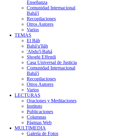
Enseñanza
Comunidad Internacional
Bahá'í
Recopilaciones
Otros Autores
Varios
TEMAS
El Báb
Bahá'u'lláh
'Abdu'l-Bahá
Shoghi Effendi
Casa Universal de Justicia
Comunidad Internacional
Bahá'í
Recopilaciones
Otros Autores
Varios
LECTURAS
Oraciones y Meditaciones
Instituto
Publicaciones
Columnas
Páginas Web
MULTIMEDIA
Galería de Fotos