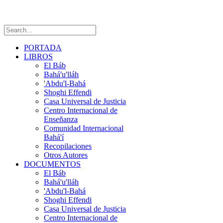
PORTADA
LIBROS
El Báb
Bahá'u'lláh
'Abdu'l-Bahá
Shoghi Effendi
Casa Universal de Justicia
Centro Internacional de
Enseñanza
Comunidad Internacional
Bahá'í
Recopilaciones
Otros Autores
DOCUMENTOS
El Báb
Bahá'u'lláh
'Abdu'l-Bahá
Shoghi Effendi
Casa Universal de Justicia
Centro Internacional de