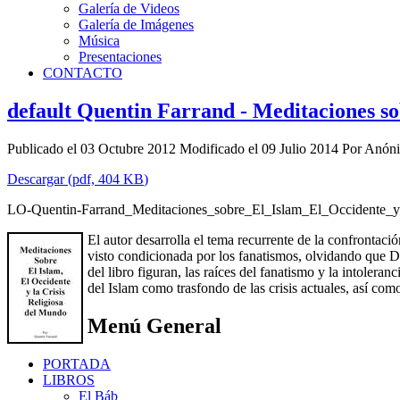
Galería de Videos
Galería de Imágenes
Música
Presentaciones
CONTACTO
default
Quentin Farrand - Meditaciones sobr
Publicado el 03 Octubre 2012
Modificado el 09 Julio 2014
Por
Anón
Descargar
(
pdf,
404 KB
)
LO-Quentin-Farrand_Meditaciones_sobre_El_Islam_El_Occidente_y
El autor desarrolla el tema recurrente de la confrontaci
visto condicionada por los fanatismos, olvidando que Di
del libro figuran, las raíces del fanatismo y la intoleran
del Islam como trasfondo de las crisis actuales, así co
Menú General
PORTADA
LIBROS
El Báb