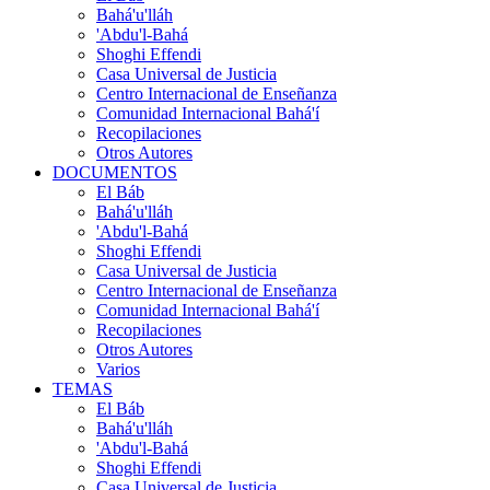
Bahá'u'lláh
'Abdu'l-Bahá
Shoghi Effendi
Casa Universal de Justicia
Centro Internacional de Enseñanza
Comunidad Internacional Bahá'í
Recopilaciones
Otros Autores
DOCUMENTOS
El Báb
Bahá'u'lláh
'Abdu'l-Bahá
Shoghi Effendi
Casa Universal de Justicia
Centro Internacional de Enseñanza
Comunidad Internacional Bahá'í
Recopilaciones
Otros Autores
Varios
TEMAS
El Báb
Bahá'u'lláh
'Abdu'l-Bahá
Shoghi Effendi
Casa Universal de Justicia