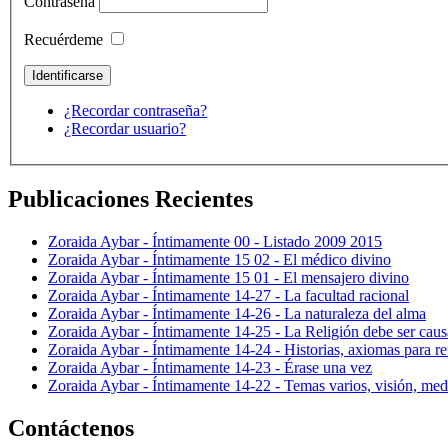
Contraseña
Recuérdeme
¿Recordar contraseña?
¿Recordar usuario?
Publicaciones Recientes
Zoraida Aybar - Íntimamente 00 - Listado 2009 2015
Zoraida Aybar - Íntimamente 15 02 - El médico divino
Zoraida Aybar - Íntimamente 15 01 - El mensajero divino
Zoraida Aybar - Íntimamente 14-27 - La facultad racional
Zoraida Aybar - Íntimamente 14-26 - La naturaleza del alma
Zoraida Aybar - Íntimamente 14-25 - La Religión debe ser caus
Zoraida Aybar - Íntimamente 14-24 - Historias, axiomas para ref
Zoraida Aybar - Íntimamente 14-23 - Érase una vez
Zoraida Aybar - Íntimamente 14-22 - Temas varios, visión, med
Contáctenos