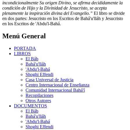
incondicionalmente Su origen Divino, se afirma decididamente la
condición de Hijo y la Divinidad de Jesucristo, se acepta
plenamente la inspiración divina del Evangelio.”
El libro se divide
en dos partes: Jesucristo en los Escritos de Bahá'u'lláh y Jesucristo
en los Escritos de 'Abdu'l-Bahá.
Menú General
PORTADA
LIBROS
El Báb
Bahá'u'lláh
'Abdu'l-Bahá
Shoghi Effendi
Casa Universal de Justicia
Centro Internacional de Enseñanza
Comunidad Internacional Bahá'í
Recopilaciones
Otros Autores
DOCUMENTOS
El Báb
Bahá'u'lláh
'Abdu'l-Bahá
Shoghi Effendi