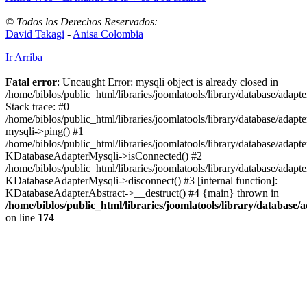
© Todos los Derechos Reservados:
David Takagi
-
Anisa Colombia
Ir Arriba
Fatal error
: Uncaught Error: mysqli object is already closed in
/home/biblos/public_html/libraries/joomlatools/library/database/adapt
Stack trace: #0
/home/biblos/public_html/libraries/joomlatools/library/database/adapt
mysqli->ping() #1
/home/biblos/public_html/libraries/joomlatools/library/database/adapt
KDatabaseAdapterMysqli->isConnected() #2
/home/biblos/public_html/libraries/joomlatools/library/database/adapte
KDatabaseAdapterMysqli->disconnect() #3 [internal function]:
KDatabaseAdapterAbstract->__destruct() #4 {main} thrown in
/home/biblos/public_html/libraries/joomlatools/library/database/
on line
174