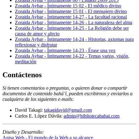
Zoraida Aybar - Íntimamente 00 - Listado 2009 2015
Zoraida Aybar - Íntimamente 15 02 - El médico divino
Zoraida Aybar - Íntimamente 15 01 - El mensajero divino
Zoraida Aybar - Íntimamente 14-27 - La facultad racional
Zoraida Aybar - Íntimamente 14-26 - La naturaleza del alma
Zoraida Aybar - Íntimamente 14-25 - La Religión debe ser
causa de amor y afecto
Zoraida Aybar - Íntimamente 14-24 - Historias, axiomas para
reflexionar y disfrutar
Zoraida Aybar - Íntimamente 14-23 - Érase una vez
Zoraida Aybar - Íntimamente 14-22 - Temas varios, visión,
meditación
Contáctenos
Si tienen comentarios o preguntas, o quieren donar o compartir
documentos de contenido bahá’í, pueden escribirnos y enviarlos a
cualquiera de los siguientes e-mails
:
David Takagi:
takagidavid@gmail.com
Carlos E. López Dávila:
admin@bibliotecabahai.com
Diseño y Desarrollo:
Anisa Web - El mundo de la Web a su alcance