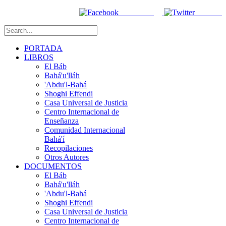
Facebook
Twitter
PORTADA
LIBROS
El Báb
Bahá'u'lláh
'Abdu'l-Bahá
Shoghi Effendi
Casa Universal de Justicia
Centro Internacional de
Enseñanza
Comunidad Internacional
Bahá'í
Recopilaciones
Otros Autores
DOCUMENTOS
El Báb
Bahá'u'lláh
'Abdu'l-Bahá
Shoghi Effendi
Casa Universal de Justicia
Centro Internacional de