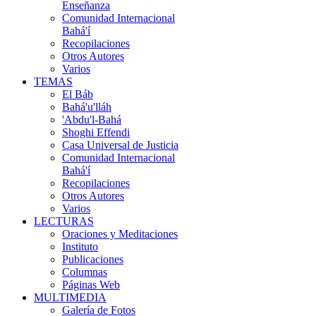
Enseñanza
Comunidad Internacional
Bahá'í
Recopilaciones
Otros Autores
Varios
TEMAS
El Báb
Bahá'u'lláh
'Abdu'l-Bahá
Shoghi Effendi
Casa Universal de Justicia
Comunidad Internacional
Bahá'í
Recopilaciones
Otros Autores
Varios
LECTURAS
Oraciones y Meditaciones
Instituto
Publicaciones
Columnas
Páginas Web
MULTIMEDIA
Galería de Fotos