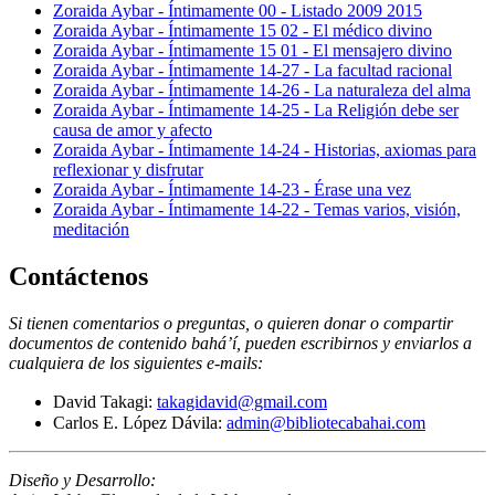
Zoraida Aybar - Íntimamente 00 - Listado 2009 2015
Zoraida Aybar - Íntimamente 15 02 - El médico divino
Zoraida Aybar - Íntimamente 15 01 - El mensajero divino
Zoraida Aybar - Íntimamente 14-27 - La facultad racional
Zoraida Aybar - Íntimamente 14-26 - La naturaleza del alma
Zoraida Aybar - Íntimamente 14-25 - La Religión debe ser
causa de amor y afecto
Zoraida Aybar - Íntimamente 14-24 - Historias, axiomas para
reflexionar y disfrutar
Zoraida Aybar - Íntimamente 14-23 - Érase una vez
Zoraida Aybar - Íntimamente 14-22 - Temas varios, visión,
meditación
Contáctenos
Si tienen comentarios o preguntas, o quieren donar o compartir
documentos de contenido bahá’í, pueden escribirnos y enviarlos a
cualquiera de los siguientes e-mails
:
David Takagi:
takagidavid@gmail.com
Carlos E. López Dávila:
admin@bibliotecabahai.com
Diseño y Desarrollo: