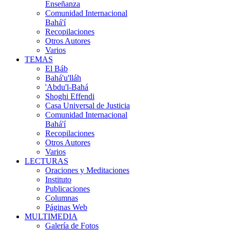
Enseñanza
Comunidad Internacional
Bahá'í
Recopilaciones
Otros Autores
Varios
TEMAS
El Báb
Bahá'u'lláh
'Abdu'l-Bahá
Shoghi Effendi
Casa Universal de Justicia
Comunidad Internacional
Bahá'í
Recopilaciones
Otros Autores
Varios
LECTURAS
Oraciones y Meditaciones
Instituto
Publicaciones
Columnas
Páginas Web
MULTIMEDIA
Galería de Fotos