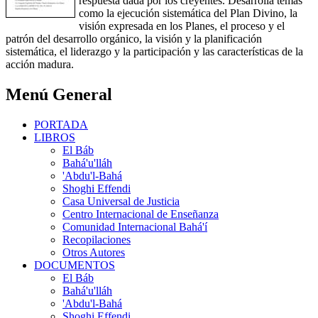
respuesta dada por los creyentes. Desarrolla temas
como la ejecución sistemática del Plan Divino, la
visión expresada en los Planes, el proceso y el
patrón del desarrollo orgánico, la visión y la planificación
sistemática, el liderazgo y la participación y las características de la
acción madura.
Menú General
PORTADA
LIBROS
El Báb
Bahá'u'lláh
'Abdu'l-Bahá
Shoghi Effendi
Casa Universal de Justicia
Centro Internacional de Enseñanza
Comunidad Internacional Bahá'í
Recopilaciones
Otros Autores
DOCUMENTOS
El Báb
Bahá'u'lláh
'Abdu'l-Bahá
Shoghi Effendi