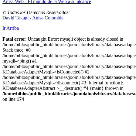
Anisa Web - El mundo de la Web a su alcance
© Todos los Derechos Reservados:
David Takagi
-
Anisa Colombia
Ir Arriba
Fatal error
: Uncaught Error: mysqli object is already closed in
/home/biblos/public_html/libraries/joomlatools/library/database/adapt
Stack trace: #0
/home/biblos/public_html/libraries/joomlatools/library/database/adapt
mysqli->ping() #1
/home/biblos/public_html/libraries/joomlatools/library/database/adapt
KDatabaseAdapterMysqli->isConnected() #2
/home/biblos/public_html/libraries/joomlatools/library/database/adapte
KDatabaseAdapterMysqli->disconnect() #3 [internal function]:
KDatabaseAdapterAbstract->__destruct() #4 {main} thrown in
/home/biblos/public_html/libraries/joomlatools/library/database/
on line
174