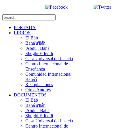
Facebook
Twitter
PORTADA
LIBROS
El Báb
Bahá'u'lláh
'Abdu'l-Bahá
Shoghi Effendi
Casa Universal de Justicia
Centro Internacional de
Enseñanza
Comunidad Internacional
Bahá'í
Recopilaciones
Otros Autores
DOCUMENTOS
El Báb
Bahá'u'lláh
'Abdu'l-Bahá
Shoghi Effendi
Casa Universal de Justicia
Centro Internacional de