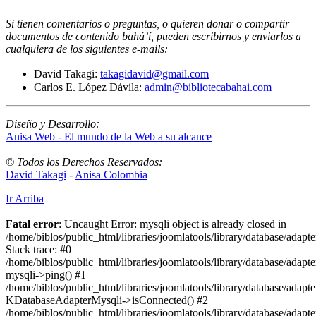
Si tienen comentarios o preguntas, o quieren donar o compartir
documentos de contenido bahá’í, pueden escribirnos y enviarlos a
cualquiera de los siguientes e-mails
:
David Takagi:
takagidavid@gmail.com
Carlos E. López Dávila:
admin@bibliotecabahai.com
Diseño y Desarrollo:
Anisa Web - El mundo de la Web a su alcance
© Todos los Derechos Reservados:
David Takagi
-
Anisa Colombia
Ir Arriba
Fatal error
: Uncaught Error: mysqli object is already closed in
/home/biblos/public_html/libraries/joomlatools/library/database/adapt
Stack trace: #0
/home/biblos/public_html/libraries/joomlatools/library/database/adapt
mysqli->ping() #1
/home/biblos/public_html/libraries/joomlatools/library/database/adapt
KDatabaseAdapterMysqli->isConnected() #2
/home/biblos/public_html/libraries/joomlatools/library/database/adapte