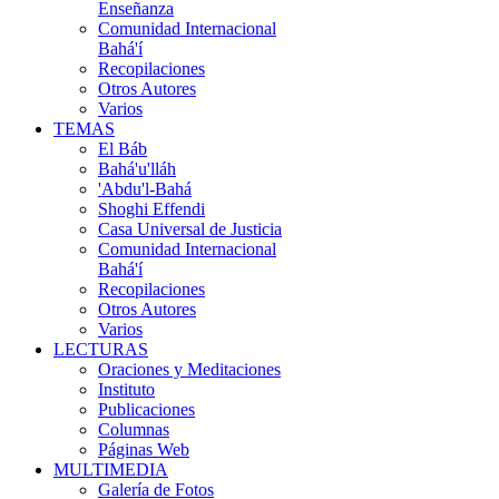
Enseñanza
Comunidad Internacional
Bahá'í
Recopilaciones
Otros Autores
Varios
TEMAS
El Báb
Bahá'u'lláh
'Abdu'l-Bahá
Shoghi Effendi
Casa Universal de Justicia
Comunidad Internacional
Bahá'í
Recopilaciones
Otros Autores
Varios
LECTURAS
Oraciones y Meditaciones
Instituto
Publicaciones
Columnas
Páginas Web
MULTIMEDIA
Galería de Fotos