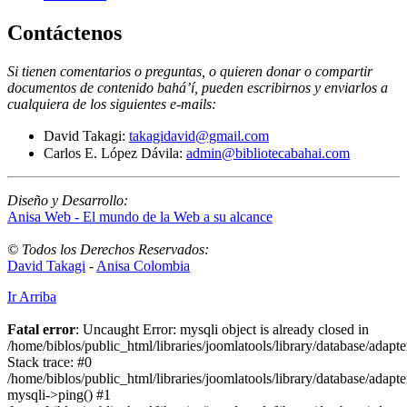
Contáctenos
Si tienen comentarios o preguntas, o quieren donar o compartir
documentos de contenido bahá’í, pueden escribirnos y enviarlos a
cualquiera de los siguientes e-mails
:
David Takagi:
takagidavid@gmail.com
Carlos E. López Dávila:
admin@bibliotecabahai.com
Diseño y Desarrollo:
Anisa Web - El mundo de la Web a su alcance
© Todos los Derechos Reservados:
David Takagi
-
Anisa Colombia
Ir Arriba
Fatal error
: Uncaught Error: mysqli object is already closed in
/home/biblos/public_html/libraries/joomlatools/library/database/adapt
Stack trace: #0
/home/biblos/public_html/libraries/joomlatools/library/database/adapt
mysqli->ping() #1