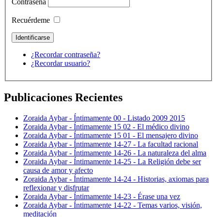
Contraseña
Recuérdeme
¿Recordar contraseña?
¿Recordar usuario?
Publicaciones Recientes
Zoraida Aybar - Íntimamente 00 - Listado 2009 2015
Zoraida Aybar - Íntimamente 15 02 - El médico divino
Zoraida Aybar - Íntimamente 15 01 - El mensajero divino
Zoraida Aybar - Íntimamente 14-27 - La facultad racional
Zoraida Aybar - Íntimamente 14-26 - La naturaleza del alma
Zoraida Aybar - Íntimamente 14-25 - La Religión debe ser
causa de amor y afecto
Zoraida Aybar - Íntimamente 14-24 - Historias, axiomas para
reflexionar y disfrutar
Zoraida Aybar - Íntimamente 14-23 - Érase una vez
Zoraida Aybar - Íntimamente 14-22 - Temas varios, visión,
meditación