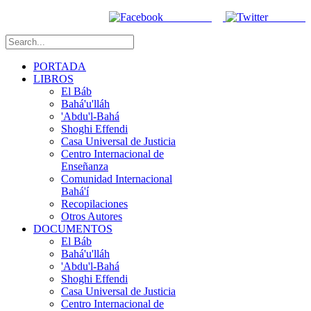
Facebook
Twitter
PORTADA
LIBROS
El Báb
Bahá'u'lláh
'Abdu'l-Bahá
Shoghi Effendi
Casa Universal de Justicia
Centro Internacional de
Enseñanza
Comunidad Internacional
Bahá'í
Recopilaciones
Otros Autores
DOCUMENTOS
El Báb
Bahá'u'lláh
'Abdu'l-Bahá
Shoghi Effendi
Casa Universal de Justicia
Centro Internacional de