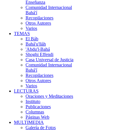
Enseñanza
Comunidad Internacional
Bahá'í
Recopilaciones
Otros Autores
Varios
TEMAS
El Báb
Bahá'u'lláh
'Abdu'l-Bahá
Shoghi Effendi
Casa Universal de Justicia
Comunidad Internacional
Bahá'í
Recopilaciones
Otros Autores
Varios
LECTURAS
Oraciones y Meditaciones
Instituto
Publicaciones
Columnas
Páginas Web
MULTIMEDIA
Galería de Fotos