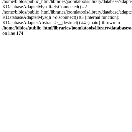
/home/biblos/public_html/libraries/joomlatools/library/database/adapt
KDatabaseAdapterMysqli->isConnected() #2
/home/biblos/public_html/libraries/joomlatools/library/database/adapte
KDatabaseAdapterMysqli->disconnect() #3 [internal function]:
KDatabaseAdapterAbstract->__destruct() #4 {main} thrown in
/home/biblos/public_html/libraries/joomlatools/library/database/
on line
174