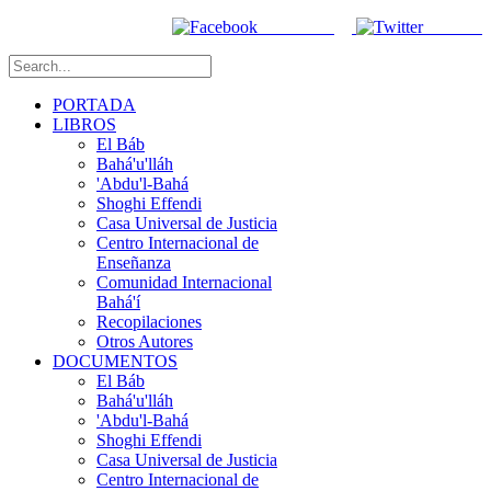
Facebook
Twitter
PORTADA
LIBROS
El Báb
Bahá'u'lláh
'Abdu'l-Bahá
Shoghi Effendi
Casa Universal de Justicia
Centro Internacional de
Enseñanza
Comunidad Internacional
Bahá'í
Recopilaciones
Otros Autores
DOCUMENTOS
El Báb
Bahá'u'lláh
'Abdu'l-Bahá
Shoghi Effendi
Casa Universal de Justicia
Centro Internacional de