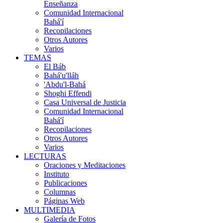
Enseñanza
Comunidad Internacional
Bahá'í
Recopilaciones
Otros Autores
Varios
TEMAS
El Báb
Bahá'u'lláh
'Abdu'l-Bahá
Shoghi Effendi
Casa Universal de Justicia
Comunidad Internacional
Bahá'í
Recopilaciones
Otros Autores
Varios
LECTURAS
Oraciones y Meditaciones
Instituto
Publicaciones
Columnas
Páginas Web
MULTIMEDIA
Galería de Fotos