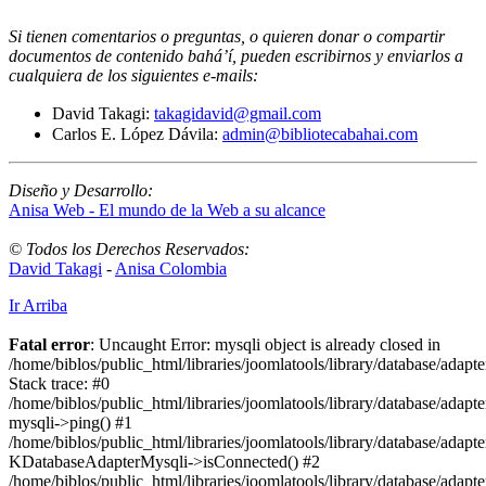
Si tienen comentarios o preguntas, o quieren donar o compartir
documentos de contenido bahá’í, pueden escribirnos y enviarlos a
cualquiera de los siguientes e-mails
:
David Takagi:
takagidavid@gmail.com
Carlos E. López Dávila:
admin@bibliotecabahai.com
Diseño y Desarrollo:
Anisa Web - El mundo de la Web a su alcance
© Todos los Derechos Reservados:
David Takagi
-
Anisa Colombia
Ir Arriba
Fatal error
: Uncaught Error: mysqli object is already closed in
/home/biblos/public_html/libraries/joomlatools/library/database/adapt
Stack trace: #0
/home/biblos/public_html/libraries/joomlatools/library/database/adapt
mysqli->ping() #1
/home/biblos/public_html/libraries/joomlatools/library/database/adapt
KDatabaseAdapterMysqli->isConnected() #2
/home/biblos/public_html/libraries/joomlatools/library/database/adapte