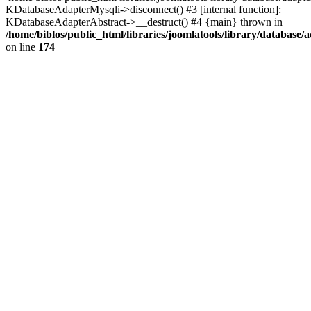
KDatabaseAdapterMysqli->disconnect() #3 [internal function]:
KDatabaseAdapterAbstract->__destruct() #4 {main} thrown in
/home/biblos/public_html/libraries/joomlatools/library/database/
on line
174