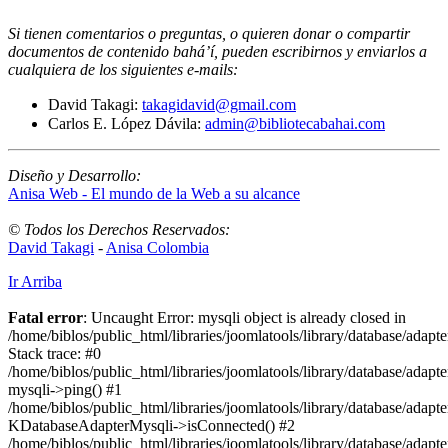
Si tienen comentarios o preguntas, o quieren donar o compartir
documentos de contenido bahá’í, pueden escribirnos y enviarlos a
cualquiera de los siguientes e-mails
:
David Takagi:
takagidavid@gmail.com
Carlos E. López Dávila:
admin@bibliotecabahai.com
Diseño y Desarrollo:
Anisa Web - El mundo de la Web a su alcance
© Todos los Derechos Reservados:
David Takagi
-
Anisa Colombia
Ir Arriba
Fatal error
: Uncaught Error: mysqli object is already closed in
/home/biblos/public_html/libraries/joomlatools/library/database/adapt
Stack trace: #0
/home/biblos/public_html/libraries/joomlatools/library/database/adapt
mysqli->ping() #1
/home/biblos/public_html/libraries/joomlatools/library/database/adapt
KDatabaseAdapterMysqli->isConnected() #2
/home/biblos/public_html/libraries/joomlatools/library/database/adapte