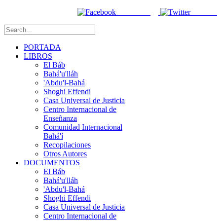
Facebook
Twitter
PORTADA
LIBROS
El Báb
Bahá'u'lláh
'Abdu'l-Bahá
Shoghi Effendi
Casa Universal de Justicia
Centro Internacional de
Enseñanza
Comunidad Internacional
Bahá'í
Recopilaciones
Otros Autores
DOCUMENTOS
El Báb
Bahá'u'lláh
'Abdu'l-Bahá
Shoghi Effendi
Casa Universal de Justicia
Centro Internacional de