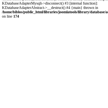
KDatabaseAdapterMysqli->disconnect() #3 [internal function]:
KDatabaseAdapterAbstract->__destruct() #4 {main} thrown in
/home/biblos/public_html/libraries/joomlatools/library/database/
on line
174