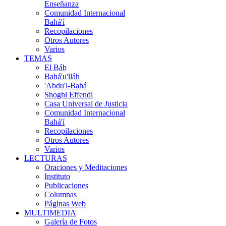
Enseñanza
Comunidad Internacional
Bahá'í
Recopilaciones
Otros Autores
Varios
TEMAS
El Báb
Bahá'u'lláh
'Abdu'l-Bahá
Shoghi Effendi
Casa Universal de Justicia
Comunidad Internacional
Bahá'í
Recopilaciones
Otros Autores
Varios
LECTURAS
Oraciones y Meditaciones
Instituto
Publicaciones
Columnas
Páginas Web
MULTIMEDIA
Galería de Fotos